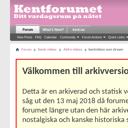
Forum
What's New?
kent.nu
New Posts
FAQ
Calendar
Community
Forum Actions
Quick Links
Forum
Kents videor
Äldre videos
kentvideos som stream
Välkommen till arkivversi
Detta är en arkiverad och statisk
såg ut den 13 maj 2018 då forumet 
forumet längre utan den här arkiv
nostalgiska och kanske historiska 