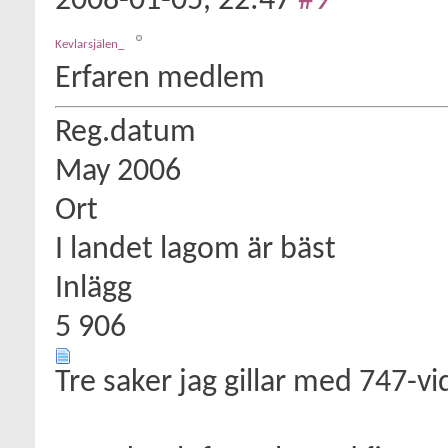
2008-01-05,
22:47
#9
Kevlarsjälen_
Erfaren medlem
Reg.datum
May 2006
Ort
I landet lagom är bäst
Inlägg
5 906
Tre saker jag gillar med 747-v