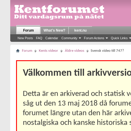
Forum
What's New?
kent.nu
New Posts
FAQ
Calendar
Community
Forum Actions
Quick Links
Forum
Kents videor
Äldre videos
Svensk video till 747?
Välkommen till arkivversi
Detta är en arkiverad och statisk
såg ut den 13 maj 2018 då forumet 
forumet längre utan den här arkiv
nostalgiska och kanske historiska 